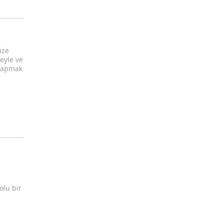
ize
ceyle ve
 yapmak
olu bir