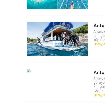
Antal
Antalya
tam gün
Tüplü d
Detayl
Antal
Antalya
görüyor
Kanyonu
Göl'ün i
Detayl