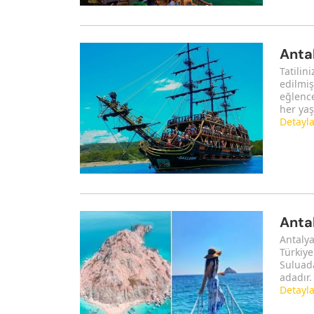
Anta
Tatilin
edilmiş
eğlenc
her yaş
Detayl
Anta
Antalya
Türkiye
Suluada
adadır.
Detayl