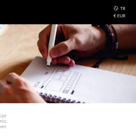
TR
€
EUR
yüşe
niz,
men