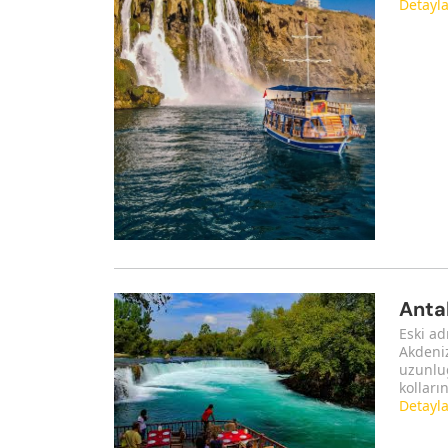
Detayl
Anta
Eski ad
Akdeniz
uzunlu
kolları
Detayl