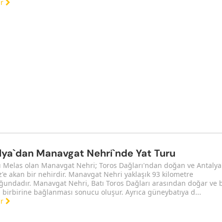
ar
lya`dan Manavgat Nehri`nde Yat Turu
ı Melas olan Manavgat Nehri; Toros Dağları'ndan doğan ve Antalya
'e akan bir nehirdir. Manavgat Nehri yaklaşık 93 kilometre
ğundadır. Manavgat Nehri, Batı Toros Dağları arasından doğar ve 
n birbirine bağlanması sonucu oluşur. Ayrıca güneybatıya d...
ar