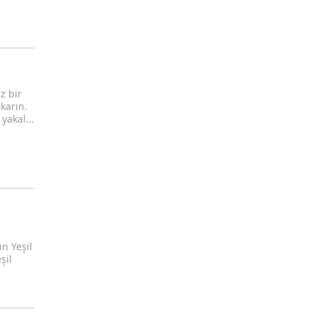
z bir
karın.
yakal...
n Yeşil
şil