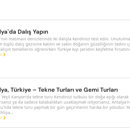
ya`da Dalış Yapın
'nın masmavi denizlerinde iki dalışla kendinizi test edin. Unutulma
 tüplü dalış gezisine katılın ve sakin doğanın güzelliğinin tadını çı
alışın temellerini öğrenirken Türkiye kıyı şeridini keşfetme fırsatını 
ar
ya, Türkiye – Tekne Turları ve Gemi Turları
 Yeşil Kanyon'da tekne turu Kendinizi tutkulu bir doğa aşığı olarak
sanız ya da sadece kalabalıktan uzaklaşmak istiyorsanız, Antalya'nı
'nda tekne turu yapmak bir gün geçirmenin harika bir yoludur. Ye
htişa...
ar