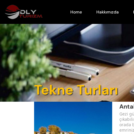
Home
Hakkımızda
Tekne Turları
Anta
Gezi gü
çıkabil
orada b
emriniz