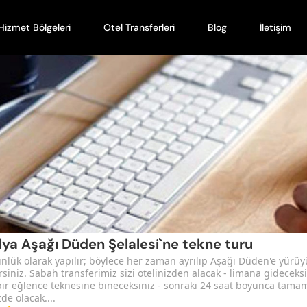
Hizmet Bölgeleri
Otel Transferleri
Blog
İletişim
lya Aşağı Düden Şelalesi`ne tekne turu
nlük olarak yapılır; böylece her zaman ayrılıp Aşağı Düden'e yürü
irsiniz. Sabah transferimiz sizi otelinizden alacak - limana gideceksi
ir eğlence teknesine bineceksiniz - sonraki 24 saat boyunca tama
de olacak....