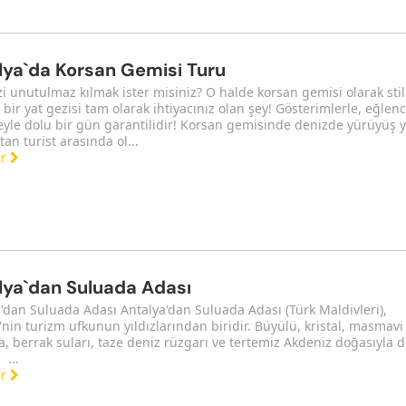
lya`da Korsan Gemisi Turu
izi unutulmaz kılmak ister misiniz? O halde korsan gemisi olarak stil
 bir yat gezisi tam olarak ihtiyacınız olan şey! Gösterimlerle, eğlen
eyle dolu bir gün garantilidir! Korsan gemisinde denizde yürüyüş
tan turist arasında ol...
ar
lya`dan Suluada Adası
'dan Suluada Adası Antalya'dan Suluada Adası (Türk Maldivleri),
'nin turizm ufkunun yıldızlarından biridir. Büyülü, kristal, masmavi
, berrak suları, taze deniz rüzgarı ve tertemiz Akdeniz doğasıyla d
 ...
ar