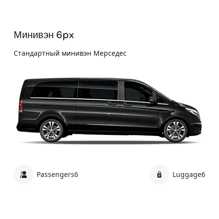
Минивэн 6px
Стандартный минивэн Мерседес
Passengers
6
Luggage
6