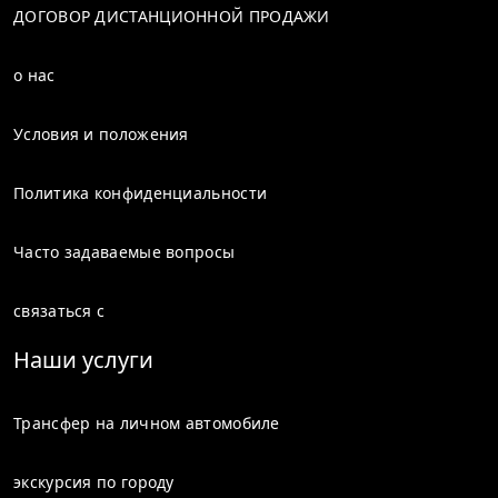
табличкой с именем, поможет с багажом и доставит
ДОГОВОР ДИСТАНЦИОННОЙ ПРОДАЖИ
прямо в отель или другое место назначения, или
наоборот.
о нас
Условия и положения
Политика конфиденциальности
Часто задаваемые вопросы
связаться с
Наши услуги
Трансфер на личном автомобиле
экскурсия по городу