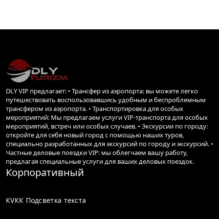
службой поддержки и наслаждайтесь безопасной
поездкой.
DLY VIP TRANSFER предлагает трансферы в и из
крупнейших аэропортов по всему миру, более
безопасные, комфортные и дешевые, чем такси. У
нас есть автомобиль, подходящий для любого
DLY VIP предлагает: • Трансфер из аэропорта: вы можете легко
случая.
путешествовать воспользовавшись удобным и беспроблемным
трансфером из аэропорта. • Транспортировка для особых
мероприятий: Мы предлагаем услуги VIP-транспорта для особых
Вы можете выбрать один из предлагаемых нами
мероприятий, встреч или особых случаев. • Экскурсии по городу:
откройте для себя новый город с помощью наших туров,
автомобилей, чтобы всегда наслаждаться
специально разработанных для экскурсий по городу и экскурсий. •
максимальным комфортом. Путешествуете ли Вы в
Частные деловые поездки VIP: мы облегчаем вашу работу,
предлагая специальные услуги для ваших деловых поездок.
одиночку, вдвоем или группой, у нас найдется
Корпоративный
идеальный автомобиль для любого случая.
КVКК Подсветка текста
Наш сопровождающий встретит Вас в аэропорту с