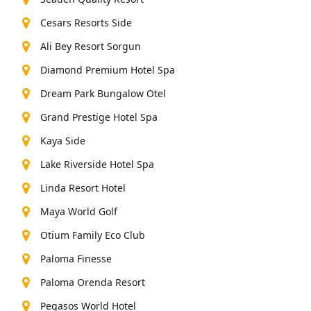
запросе или о том, что вы хотите в разделе
"Дополнительные услуги" в разделе
Cesars Resorts Side
"БронированиеВам просто нужно будет отметить
эту опцию. И любые дополнительные услуги,
Ali Bey Resort Sorgun
которые вы хотите, будут доступны для вас в
Diamond Premium Hotel Spa
вашем автомобилеон будет ждать. Соргун без
проблем воспользуется услугами VIP-трансфера и
Dream Park Bungalow Otel
сделает ваше путешествие приятным
Вы как-нибудь покончите с этим.
Grand Prestige Hotel Spa
Kaya Side
Lake Riverside Hotel Spa
Linda Resort Hotel
Maya World Golf
Otium Family Eco Club
Paloma Finesse
Paloma Orenda Resort
Pegasos World Hotel