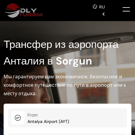
RU
€
Трансфер из аэропорта
Анталия в
Sorgun
Мы гарантируем вам экономичное, безопасное и
комфортное путешествие по пути в аэропорт или к
месту отдыха.
From