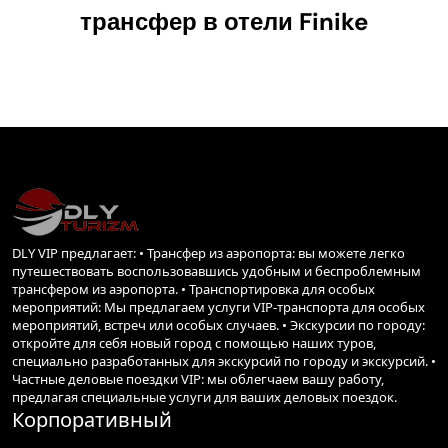
Вы можете начать свое путешествие с
трансфер в отели
Finike
экскурсии к месту руин в деревне Ариф,
расположенной посреди шоссе Эльмалы-
Финике. ООО
Нет никакой информации об истории
поселения, подтвержденной
археологическими и письменными
источниками. Название Арыканда является
филологически исконным названием
Он известен как древнее поселение из-за
своего существования.
Вы можете взять напрокат автомобиль в
Финике или начать свое путешествие с
бронирования частного автомобиля с
DLY VIP предлагает: • Трансфер из аэропорта: вы можете легко
водителем в Финике.
путешествовать воспользовавшись удобным и беспроблемным
На одной из верхних террас Арыканды
трансфером из аэропорта. • Транспортировка для особых
находится стадион, беговая дорожка которого
мероприятий: Мы предлагаем услуги VIP-транспорта для особых
принимает трапециевидную форму после
мероприятий, встреч или особых случаев. • Экскурсии по городу:
определенного места. Туда на машине,
откройте для себя новый город с помощью наших туров,
Частный трансфер,
специально разработанных для экскурсий по городу и экскурсий. •
До него можно добраться на трансфере или
Частные деловые поездки VIP: мы облегчаем вашу работу,
такси.
предлагая специальные услуги для ваших деловых поездок.
Места на стадионе расположены с одной
Корпоративный
стороны, недалеко от центра стадиона, с
лестницей на нижнюю террасу с небольшим,