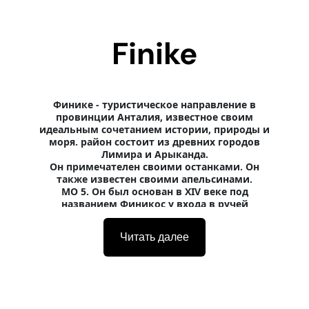
Finike
Финике
- туристическое направление в
провинции Анталия, известное своим
идеальным сочетанием истории, природы и
моря. район состоит из древних городов
Лимира и Арыканда.
Он примечателен своими останками. Он
также известен своими апельсинами.
МО 5. Он был основан в XIV веке под
названием Финикос у входа в ручей
Эрикандос (Арыкандос). Название Финике
происходит от финикийцев, которые
Читать далее
использовали этот район как торговый центр
Считается, что он пришел. Лимира, столица
региона, была известна как порт, откуда
экспортировалась ее сельскохозяйственная
продукция.
Куда поехать в Финике?