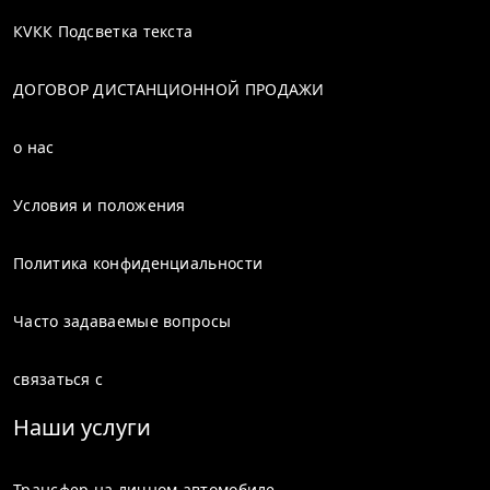
но хорошо сохранившимся театром AMI
КVКК Подсветка текста
он подключается. На нижней террасе
находится Одеон, в который можно подняться
по лестнице из театра. Портик перед Одеоном
ДОГОВОР ДИСТАНЦИОННОЙ ПРОДАЖИ
загоняет Агору в угол. В виде некрополя
окружности. Он занимает гораздо больше
места, чем официальные и частные здания.
о нас
Финике можно доехать на местных автобусах
до других крупных прибрежных городов,
примерно в часе езды от города Демре,
Условия и положения
выращивающего помидоры, и популярного
курортного города Каш
он имеет хорошие соединения на более
Политика конфиденциальности
коротком расстоянии
Часто задаваемые вопросы
связаться с
Наши услуги
Трансфер на личном автомобиле