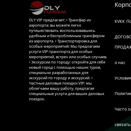
Корп
DLY VIP предлагает: • Трансфер из
КVКК По
аэропорта: вы можете легко
путешествовать воспользовавшись
удобным и беспроблемным трансфером
ДОГОВ
из аэропорта. • Транспортировка для
особых мероприятий: Мы предлагаем
ПРОДА
услуги VIP-транспорта для особых
мероприятий, встреч или особых случаев.
• Экскурсии по городу: откройте для себя
о нас
новый город с помощью наших туров,
специально разработанных для
экскурсий по городу и экскурсий. •
Услови
Частные деловые поездки VIP: мы
облегчаем вашу работу, предлагая
Полити
специальные услуги для ваших деловых
поездок.
Часто 
связать