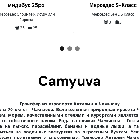
Минивэн 4px
Мерседес S-Класс
Стандартный минивэн Мерсе
Мерседес Бенц S Класс
4
4
3
3
Camyuva
Трансфер из аэропорта Анталии в Чамьюву
о в 70 км от Чамьюва. Великолепная природная красот
м, морем, качественными отелями и курортами являетс
есть собственные пляжи. Вода на пляжах Чамьювы
Гост
е на лыжах, парасейлинг, бананы и водные лыжи, а т
иться на лодочные экскурсии по окрестным бухтам.
Усл
 будут приятными и спокойными. Трансфер Анталия Ча