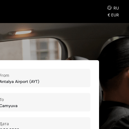
RU
€
EUR
From
To
Дата