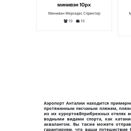
10px
мидибус 25px
 Спринтер
Мерседес Спринтер, Исузу или
Бирюза
10
25
25
Аэропорт Анталии находится примерн
протяженным песчаным пляжем, пляже
из их курортов
Вприбрежных отелях 
водными видами спорта, как катани
аквалангом.
Вы также можете отправ
гарантируем, что ваши путешествия