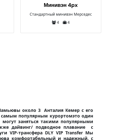
Мерседес Е Класс
VIP 
дес
Мерседес Бенц Е Класс
VIP Дизайн 
3
3
а Чамьювы около 3
Анталия Кемер с его
я самым популярным курортом
это один
и могут заняться такими популярными
акже дайвинг/ подводное плавание
c
уги VIP-трансфера DLY VIP Transfer
Мы
мьюва
комфортабельный и надежный, с