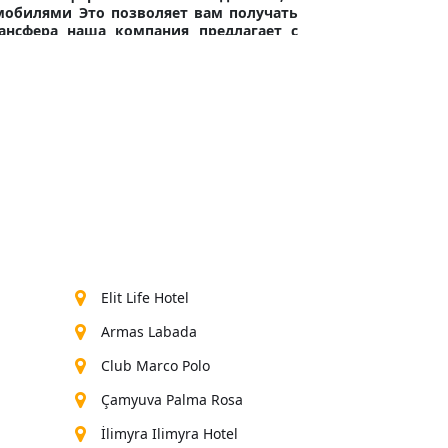
омобилями
Это позволяет вам получать
рансфера наша компания предлагает с
рмить бронирование и с удовольствием
елаем вам приятного отдыха
угой трансфера из аэропорта
оторые остаются у них на уме
ки, связавшись с нашей горячей линией
Elit Life Hotel
Armas Labada
Club Marco Polo
Çamyuva Palma Rosa
İlimyra Ilimyra Hotel