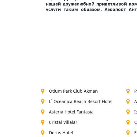
нашей дружелюбной приветливой ком
услуги таким образом. Аэропорт А
удобством для вас. Вы делаете это д
дождаться времени вашего путешестви
Как DLY VIP Transfer, мы 
мы гарантируем, что все на
мы поможем нашим гостям заб
Наша команда занята, с которой вы мо
Otium Park Club Akman
P
L` Oceanica Beach Resort Hotel
A
Asteria Hotel Fantasia
I
Cristal Villalar
Ç
Derus Hotel
E