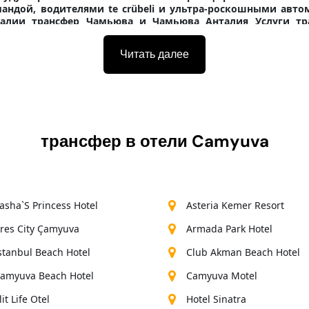
андой, водителями te crübeli и ультра-роскошными авт
нталии трансфер Чамьюва и Чамьюва Анталия
Услуги т
ля скорости передачи
Все, что вам нужно, это просто офо
я.
Читать далее
Аэропорт Анталии camyuva vip трансфер
приглашаем самых красивых наших уважаемых клиентов и ж
чнется и закончится хорошо. Впервые он воспользуется усл
ронировать номер без каких-либо проблем или проблем, к
жете связаться 24/7, чтобы устранить вопросительные зна
работает как.
трансфер в отели
Camyuva
asha`S Princess Hotel
Asteria Kemer Resort
res City Çamyuva
Armada Park Hotel
stanbul Beach Hotel
Club Akman Beach Hotel
amyuva Beach Hotel
Camyuva Motel
lit Life Otel
Hotel Sinatra